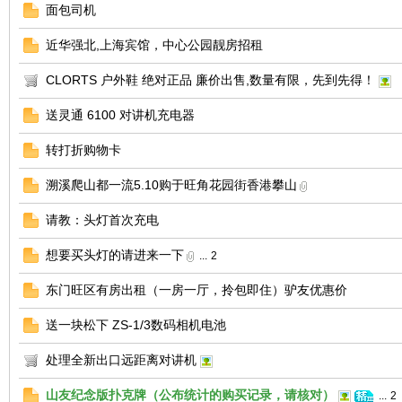
面包司机
近华强北,上海宾馆，中心公园靓房招租
CLORTS 户外鞋 绝对正品 廉价出售,数量有限，先到先得！
送灵通 6100 对讲机充电器
转打折购物卡
溯溪爬山都一流5.10购于旺角花园街香港攀山
请教：头灯首次充电
想要买头灯的请进来一下
...
2
东门旺区有房出租（一房一厅，拎包即住）驴友优惠价
送一块松下 ZS-1/3数码相机电池
处理全新出口远距离对讲机
山友纪念版扑克牌（公布统计的购买记录，请核对）
...
2