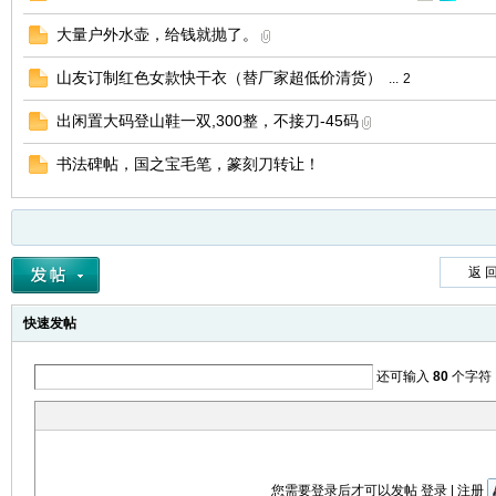
大量户外水壶，给钱就抛了。
山友订制红色女款快干衣（替厂家超低价清货）
...
2
出闲置大码登山鞋一双,300整，不接刀-45码
书法碑帖，国之宝毛笔，篆刻刀转让！
返 
快速发帖
还可输入
80
个字符
您需要登录后才可以发帖
登录
|
注册