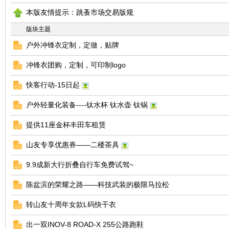
本版友情提示：跳蚤市场交易版规
友
版块主题
户外冲锋衣定制，定做，贴牌
冲锋衣团购，定制，可印制logo
快客行动-15日起
户外轻量化装备----钛水杯 钛水壶 钛锅
户
提供11座金杯丰田车租赁
山友专享优惠券——二楼茶具
9.9成新大行折叠自行车免费试驾~
陈盆滨的荣耀之路——科技武装的极限马拉松
转山友十周年女款L码快干衣
出一双INOV-8 ROAD-X 255公路跑鞋
外