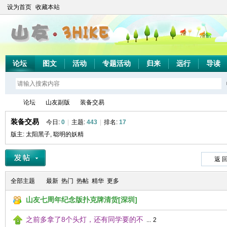
设为首页
收藏本站
论坛
图文
活动
专题活动
归来
远行
导读
论坛
山友副版
装备交易
装备交易
今日:
0
|
主题:
443
|
排名:
17
版主:
太阳黑子
,
聪明的妖精
山
»
›
›
返 
全部主题
最新
热门
热帖
精华
更多
山友七周年纪念版扑克牌清货[深圳]
之前多拿了8个头灯，还有同学要的不
...
2