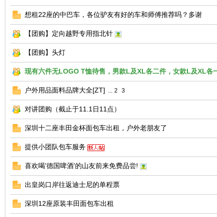
想租22座的中巴车，各位驴友有好的车和师傅推荐吗？多谢
【团购】定向越野专用指北针
【团购】头灯
现有六件无LOGO T恤待售，男款L及XL各二件，女款L及XL各
户外用品面料品牌大全[ZT]
...
2
3
网
对讲团购（截止于11.1日11点）
深圳十二座丰田金杯面包车出租，户外老朋友了
提供小团队包车服务
喜欢喝'德国啤酒'的山友前来免费品尝!
出皇岗口岸往返迪士尼的单程票
深圳12座原装丰田面包车出租