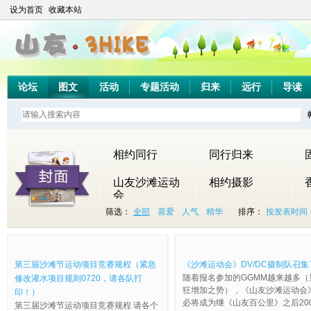
设为首页
收藏本站
论坛
图文
活动
专题活动
归来
远行
导读
相约同行
同行归来
山友沙滩运动
相约摄影
会
山友首届马拉
筛选：
全部
喜爱
人气
精华
排序：
按发表时间
松
第
第
沙
2
2
疯
2
山
大
第
酒
飘
九
三
滩
0
0
狂
0
友
家
八
鬼
之
届
届
运
1
1
的
1
第
快
届
队
队
第三届沙滩节运动项目竞赛规程（紧急
《沙滩运动会》DV/DC摄制队召集
山
沙
动
6
2
人
4
十
来
山
作
—
随着报名参加的GGMM越来越多（
修改灌水项目规则0720，请各队打
友
滩
会
年
山
群
山
届
投
友
业
—
狂增加之势），《山友沙滩运动会
印！）
沙
节
节
第
友
、
友
沙
最
沙
j
最
必将成为继《山友百公里》之后2005 
第三届沙滩节运动项目竞赛规程 请各个
滩
运
目
十
第
疯
沙
滩
佳
滩
o
新