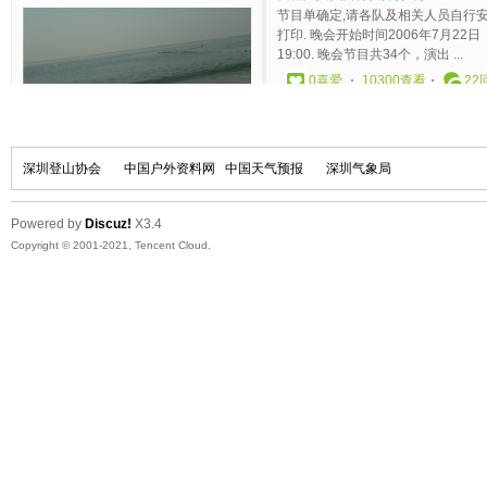
友
队
米
0
6
2
0
5
0
2
运
2
沙
打
花
1
-
3
8
:
0
0
动
3
滩
印
于
6
2
0
-
2
6
1
会
1
运
！
2
-
8
0
0
7
-
4
7
动
）
0
0
1
:
7
分
0
-
:
2015年山友第九届沙滩节--斧头帮队
会
山
0
8
3
1
2
享
7
0
5
【沙滩节主题】 阳光、沙滩、比基尼
友
6
-
:
7
3
在
-
8
6
飘之队——最新人员以及活动安排，敬
【沙滩节宗旨】 新老朋友聚会，怎么嗨
沙
-
2
0
分
:
山
2
-
分
请关注！
深圳登山协会
中国户外资料网
中国天气预报
深圳气象局
皮怎么玩 【活动时间】 2015年8 ...
滩
0
4
9
享
0
友
7
1
享
预演见面会召集帖:欢迎飘队的XDJM都
节
7
0
分
在
9
沙
1
7
在
0
喜爱
42286查看
26
回复
来参加 http://www.3hike.com/cgi-
于
-
9
享
山
分
滩
3
1
山
bin/ht_info.pl?id=333 飘之队~~~ ...
Powered by
Discuz!
X3.4
2
2
:
在
友
享
运
:
7
友
福音
于 2015-08-07 18:46 分享
0
喜爱
31161查看
190
回复
2014第八届山友沙滩节（白鹭展翅队）
Copyright © 2001-2021, Tencent Cloud.
0
0
1
山
沙
在
动
3
:
沙
在 山友沙滩运动会
作业贴
0
1
0
友
滩
山
会
3
4
滩
第八届山友沙滩运动会（斧头帮队）作
飘曳
于 2005-05-23 17:56 分享
外面的世界很精彩 外面的世界很无奈 当
7
4
分
沙
运
友
分
7
运
业(陆续增加其他队PP)
在 山友沙滩运动会
你觉得外面的世界很无奈 我会在这里耐
-
:
享
滩
动
沙
享
分
动
心的等着你 感谢山友相伴 感谢 ...
0
喜爱
70923查看
153
回复
0
0
在
运
会
滩
在
享
会
韦森特肆虐大鹏湾、众驴友狂欢沙滩节
7
6
山
动
运
山
在
0
喜爱
52995查看
71
回复
润林
于 2014-08-17 17:47 分享
沙滩运动会顺利结束了， 队长：淡水摄
-
分
友
会
动
友
山
在 山友沙滩运动会
驴、财务：爆米花、队员：大熊猫、孤
毛亚军
于 2014-08-17 23:40 分
0
享
沙
会
沙
友
鸿、远风、天使的眼泪、流浪远方 ...
享在 山友沙滩运动会
4
在
滩
滩
沙
1
山
运
运
滩
0
喜爱
28737查看
110
回复
2
友
动
动
运
:
沙
会
会
动
淡水摄驴
于 2012-07-23