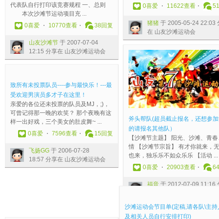
代表队自行打印该竞赛规程 一、总则
0
喜爱
11622查看
5
节
动
单
届
七
狂
滩
节
运
运
h
人
本次沙滩节运动项目充 ...
P
项
(
山
届
的
节
之
动
动
n
员
猪猪
于 2005-05-24 22:03
P
目
定
友
沙
天
—
快
员
会
于
以
0
喜爱
10770查看
38
回复
在 山友沙滩运动会
润
竞
稿
沙
滩
气
—
乐
入
（
2
及
山友沙滩节
于 2007-07-04
林
赛
,
滩
节
（
白
的
围
斧
0
活
12:15 分享在 山友沙滩运动会
于
规
请
节
—
第
鹭
色
的
头
1
动
2
程
各
-
—
七
展
驴
女
帮
4
安
0
（
队
-
大
届
翅
队
性
队
-
排
1
紧
\
酒
亚
沙
队
*
运
）
0
，
致所有未投票队员----参与最快乐！---最
5
急
主
鬼
湾
滩
[
山
动
作
8
敬
受欢迎男演员多才子在这里！
-
修
持
群
红
节
深
茶
员
业
-
请
0
改
人
欢
排
）
圳
花
T
(
1
关
亲爱的各位还未投票的队员及MJ，;)，
8
灌
及
迎
牙
圆
]
*
I
陆
9
注
可曾记得那一晚的欢笑？ 那个夜晚有这
斧头帮队(超员截止报名，还想参加
-
水
相
你
队
圆
H
于
M
续
2
！
样一出好戏，三个美女的肚皮舞~ ...
的请报名其他队）
1
项
关
的
圆
叶
D
2
T
增
0
飘
0
喜爱
7596查看
15
回复
【沙滩节主题】 阳光、沙滩、青春
6
目
人
加
圆
子
D
0
I
加
:
曳
情 【沙滩节宗旨】 有才你就来，
1
规
员
入
叶
于
火
1
M
其
3
于
飞扬GG
于 2006-07-28
也来，独乐乐不如众乐乐 【活动 ...
9
则
自
w
子
2
龙
6
呀
他
3
2
18:57 分享在 山友沙滩运动会
:
0
行
y
于
0
果
-
！
队
分
0
0
喜爱
20903查看
6
5
7
安
1
2
1
于
0
！
P
享
0
7
2
排
0
0
2
2
8
无
P
在
5
福音
于 2012-07-09 11:16
分
0
打
0
1
-
0
-
聊
)
山
-
在 山友沙滩运动会
享
，
印
6
2
0
1
2
虫
润
友
0
在
请
)
于
-
7
4
9
于
林
沙
5
山
各
爆
2
0
-
-
1
2
于
滩
-