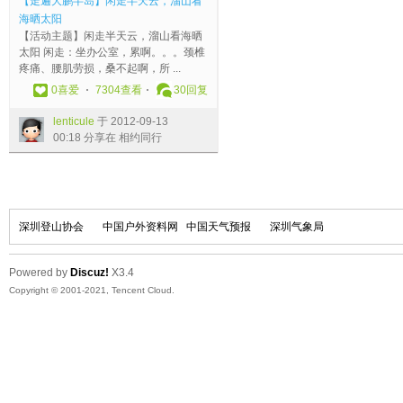
【走遍大鹏半岛】闲走半天云，溜山看
行
海晒太阳
【活动主题】闲走半天云，溜山看海晒
太阳 闲走：坐办公室，累啊。。。颈椎
疼痛、腰肌劳损，桑不起啊，所 ...
0
喜爱
7304查看
30
回复
lenticule
于 2012-09-13
00:18 分享在 相约同行
深圳登山协会
中国户外资料网
中国天气预报
深圳气象局
Powered by
Discuz!
X3.4
Copyright © 2001-2021, Tencent Cloud.