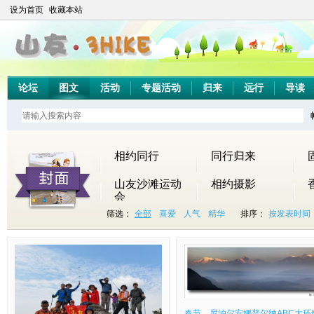
设为首页
收藏本站
论坛
图文
活动
专题活动
归来
远行
导读
相约同行
同行归来
山友沙滩运动
相约摄影
会
山友首届马拉
筛选：
全部
喜爱
人气
精华
排序：
按发表时间
松
上
三
周
最
5
走
2
大
（
元
2
【
梅
水
六
消
月
马
0
鹏
活
旦
0
花
沙
线
梅
魂
2
观
1
半
动
千
2
海
尖
（
林
梅
7
花
2
岛
推
米
1
寻
看
活
后
花
日
探
年
行
迟
山
0
香
风
动
山
三
（
三
5
（
至
龙
2
】
景
继
休
弄
周
山
月
之
周
须
2
烟
春节、尼泊尔安娜普尔纳ABC大环