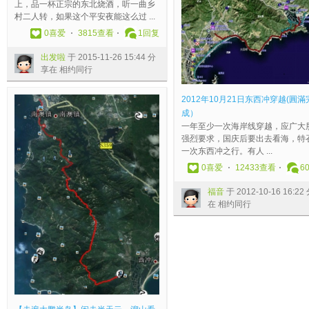
上，品一杯正宗的东北烧酒，听一曲乡
:
同
1
摄
2
行
-
0
:
1
分
2
村二人转，如果这个平安夜能这么过 ...
3
行
1
驴
1
0
1
2
1
享
-
0
喜爱
3815查看
1
回复
8
-
于
1
5
3
4
-
在
2
分
0
2
2
-
-
分
2
相
8
出发啦
于 2015-11-26 15:44 分
享
9
0
:
0
0
享
1
约
1
享在 相约同行
在
-
0
1
7
2
在
1
同
3
相
1
7
1
0
-
相
6
行
:
约
5
-
分
0
1
约
:
4
2012年10月21日东西冲穿越(圓滿
同
0
0
享
:
9
同
1
7
成）
行
0
1
在
1
1
行
2
分
一年至少一次海岸线穿越，应广大
:
-
相
6
7
分
享
强烈要求，国庆后要出去看海，特
2
2
约
分
:
享
在
一次东西冲之行。有人 ...
9
4
同
享
3
在
相
0
喜爱
12433查看
6
分
0
行
在
7
相
约
享
3
相
分
约
同
福音
于 2012-10-16 16:22
在
:
约
享
同
行
在 相约同行
相
1
同
在
行
约
1
行
相
同
分
约
行
享
同
在
行
相
约
同