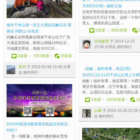
，
续
闲
—
日
毛
1
四
一
顶
1
花
天和9天行程—摄影之旅
到
）
游
—
）
牛
2
）
）
-
恩
三
没有护照的想参加的尽快去办理护照
大
润
（
摄
羊
山
日
户
燕
十
上
月
急8到10天可以下来。 这样一个牦
梅
林
闲
影
台
于
（
外
子
二
上
流
雪人、佛塔的高山国度 ...
兔年千米山第一登之大埔县鸡嫲石岽-黄
沙
于
逛
活
山
2
周
读
岩
峦
大
水
0
喜爱
3602查看
麻岽 鸡髻山-尖笔岽
吃
2
梅
动
溯
0
六
书
玩
-
梧
潺
鸡嫲石岽和黄麻岽两座千米山位于广东
海
0
林
第
溪
1
）
会
溪
五
桐
，
埃德蒙斯
于 2014-12-22
大埔县茶阳镇，两座山相隔1KM左右，
鲜
1
后
三
（
0
杨
—
降
指
山
花
15:38 分享在 相约同行
与福建交界处，海拔大约110 ...
j
3
山
击
没
-
梅
—
流
肚
嶙
海
o
-
郊
：
人
1
红
探
浪
；
于
寻
0
喜爱
7053查看
35
回复
h
0
野
马
延
2
了
访
远
鸭
2
香
n
8
公
峦
后
-
，
高
方
兜
0
梦
喜羽
于 2023-02-08 15:48 分享
（抱歉，临时有事，推迟2周）
于
-
园
山
）
0
你
岭
于
山
2
江
在 相约同行
20201113-1115千米山之再上大
2
2
）
梅
山
8
懂
古
2
-
1
南
抱歉！临时有事，推迟两周！大稠
0
7
[
花
顶
2
的
村
0
亚
-
趣
肇庆市最高峰，位于怀集县，海拔1
1
1
深
拍
风
2
！
，
1
婆
0
游
米，山顶巨石众多。北面与阳山县 ..
2
5
圳
摄
于
:
傳
领
3
髻
2
户
0
喜爱
16530查看
1
-
:
]
行
2
4
奇
略
-
喜
-
外
1
4
淡
（
0
9
小
.
0
羽
1
于
山嶙
于 2020-10-25 22:59
1
1
水
讨
1
分
楓
.
6
于
8
2
在 相约同行
-
分
摄
论
2
享
于
.
-
2
2
0
0
享
驴
贴
-
在
2
山
0
0
1
1
2015中国漠河极寒露营挑战活动将启，
5
在
于
）
0
相
0
野
5
1
:
8
约吗？
2
相
2
淡
5
约
1
于
1
2
3
-
支一顶帐篷，精神抖擞的躺在雪地
2
约
0
水
-
同
2
2
3
-
3
0