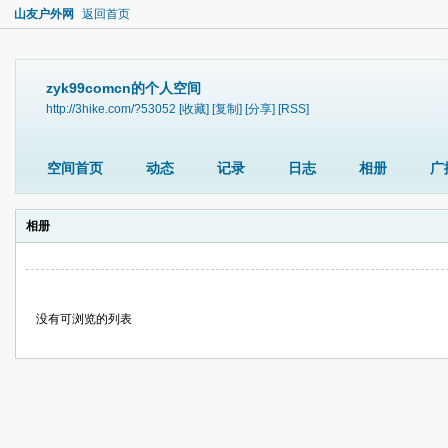
山友户外网
返回首页
zyk99comcn的个人空间
http://3hike.com/?53052
[收藏]
[复制]
[分享]
[RSS]
空间首页
动态
记录
日志
相册
广
相册
没有可浏览的列表