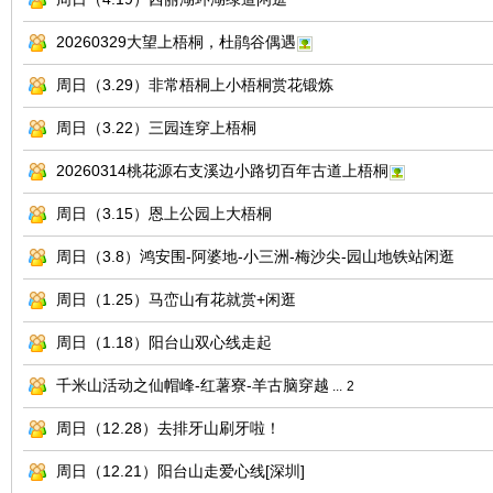
20260329大望上梧桐，杜鹃谷偶遇
周日（3.29）非常梧桐上小梧桐赏花锻炼
周日（3.22）三园连穿上梧桐
20260314桃花源右支溪边小路切百年古道上梧桐
网
周日（3.15）恩上公园上大梧桐
周日（3.8）鸿安围-阿婆地-小三洲-梅沙尖-园山地铁站闲逛
周日（1.25）马峦山有花就赏+闲逛
周日（1.18）阳台山双心线走起
千米山活动之仙帽峰-红薯寮-羊古脑穿越
...
2
周日（12.28）去排牙山刷牙啦！
周日（12.21）阳台山走爱心线[深圳]