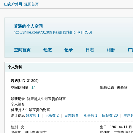
山友户外网
返回首页
若遇的个人空间
http://3hike.com/?31309
[收藏]
[复制]
[分享]
[RSS]
空间首页
动态
记录
日志
相册
广
个人资料
若遇
(UID: 31309)
空间访问量
14
邮箱状态
未验证
最新记录
健康是人生最宝贵的财富
个人签名
健康是人生最宝贵的财富
统计信息
好友数 1
|
记录数 2
|
日志数 0
|
相册数 1
|
回帖数 20
|
主题数
性别
女
生日
1961 年 11 月
出生地
四川省 南充市
居住地
广东省 深圳