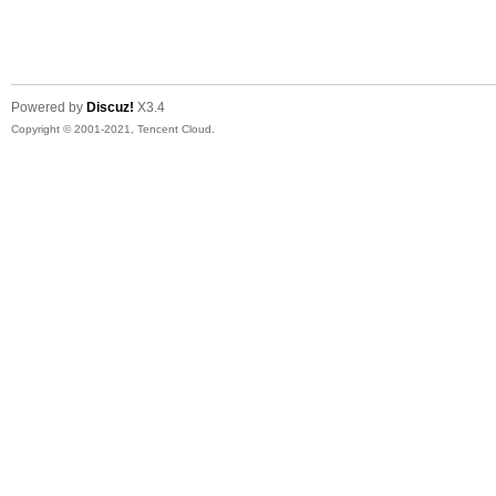
友
Powered by
Discuz!
X3.4
Copyright © 2001-2021, Tencent Cloud.
户
外