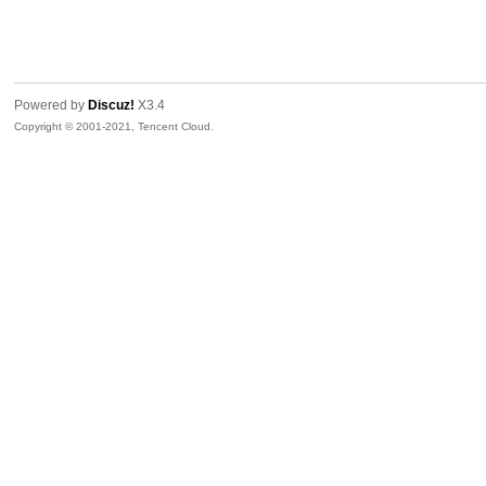
友
Powered by
Discuz!
X3.4
Copyright © 2001-2021, Tencent Cloud.
户
外