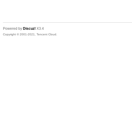
友
Powered by
Discuz!
X3.4
Copyright © 2001-2021, Tencent Cloud.
户
外