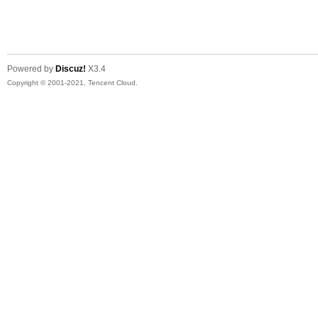
友
Powered by
Discuz!
X3.4
Copyright © 2001-2021, Tencent Cloud.
户
外