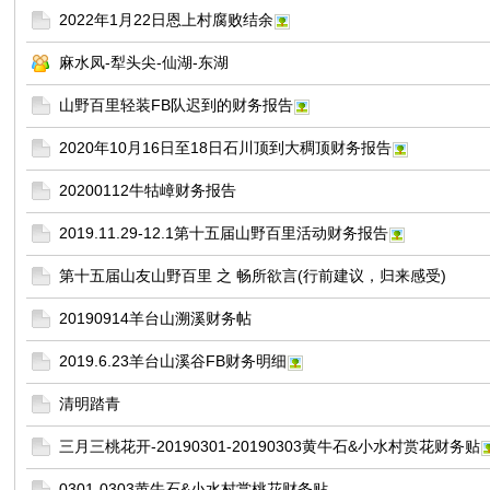
2022年1月22日恩上村腐败结余
友
麻水凤-犁头尖-仙湖-东湖
山野百里轻装FB队迟到的财务报告
2020年10月16日至18日石川顶到大稠顶财务报告
20200112牛牯嶂财务报告
2019.11.29-12.1第十五届山野百里活动财务报告
户
第十五届山友山野百里 之 畅所欲言(行前建议，归来感受)
20190914羊台山溯溪财务帖
2019.6.23羊台山溪谷FB财务明细
清明踏青
三月三桃花开-20190301-20190303黄牛石&小水村赏花财务贴
外
0301-0303黄牛石&小水村赏桃花财务贴