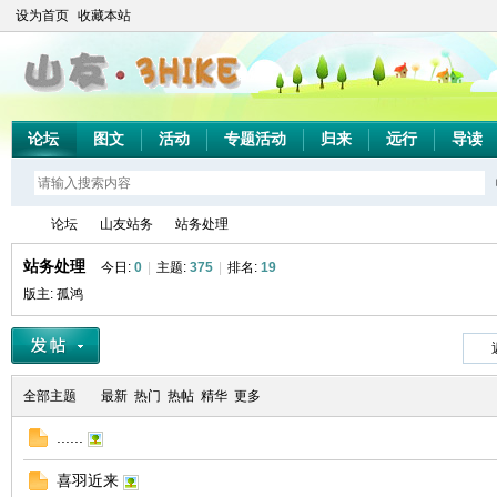
设为首页
收藏本站
论坛
图文
活动
专题活动
归来
远行
导读
论坛
山友站务
站务处理
站务处理
今日:
0
|
主题:
375
|
排名:
19
版主:
孤鸿
山
»
›
›
全部主题
最新
热门
热帖
精华
更多
......
喜羽近来