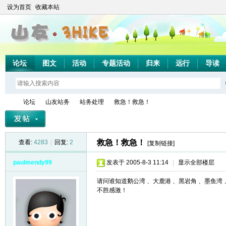
设为首页
收藏本站
论坛
图文
活动
专题活动
归来
远行
导读
论坛
山友站务
站务处理
救急！救急！
救急！救急！
查看:
4283
|
回复:
2
[复制链接]
山
»
›
›
›
paulmendy99
发表于 2005-8-3 11:14
|
显示全部楼层
请问谁知道鹅公湾 、大鹿港 、黑岩角 、墨鱼湾
不胜感激！