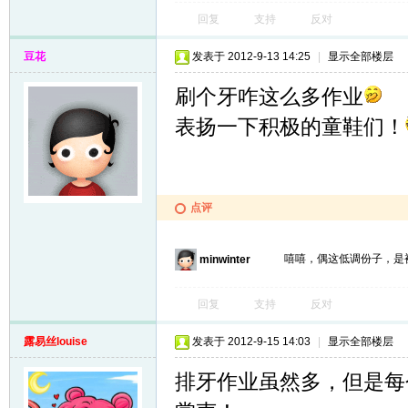
回复
支持
反对
豆花
发表于 2012-9-13 14:25
|
显示全部楼层
刷个牙咋这么多作业
表扬一下积极的童鞋们！
点评
嘻嘻，偶这低调份子，是
minwinter
回复
支持
反对
露易丝louise
发表于 2012-9-15 14:03
|
显示全部楼层
排牙作业虽然多，但是每