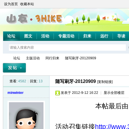
设为首页
收藏本站
论坛
图文
活动
专题活动
归来
远行
导读
论坛
主版活动
同行归来
随写刷牙-20120909
随写刷牙-20120909
查看:
4582
|
回复:
13
[复制链接]
山
»
›
›
›
minwinter
发表于 2012-9-12 16:22
|
显示全部楼层
本帖最后由 mi
活动召集链接
http://www