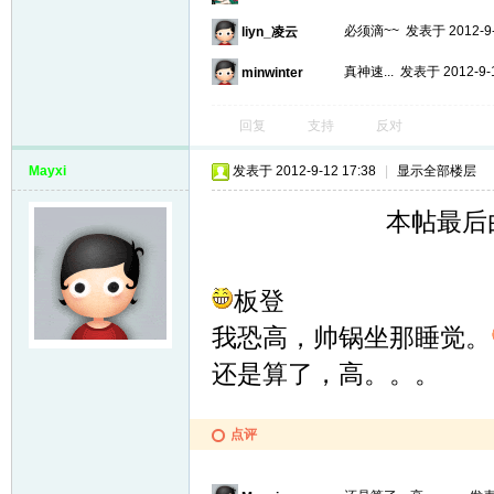
必须滴~~
发表于 2012-9-
liyn_凌云
真神速...
发表于 2012-9-1
minwinter
回复
支持
反对
Mayxi
发表于 2012-9-12 17:38
|
显示全部楼层
本帖最后由 M
板登
我恐高，帅锅坐那睡觉。
还是算了，高。。。
点评