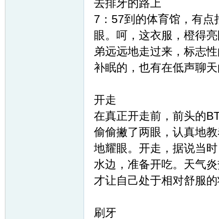
去排牙的路上
7：57到的体育馆，有
眼。呵，这衣服，橙得亮
弟远远地走过来，标志性
补眠的，也有在低声聊天
网
开走
在真正开走前，前头的B
偷偷撇了两眼，认真地教
地耀眼。开走，据说当时
水边，准备开吃。天气炎
才让自己处于相对舒服的
刷牙