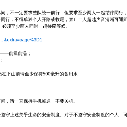
其间，不一定要求整队统一前行，但要求至少两人一起结伴同行
个同行，不得单独个人开路或收尾，禁止二人超越声音清晰可通
，必须至少两人同时一起接应等候。
 ... &extra=page%3D1
 ——能量能品；
；
员在下山前请至少保持500毫升的备用水；
其间，请一直保持手机畅通，不要关机。
全遵守上述关乎生命的安全制度。对于不遵守安全制度的个人，可