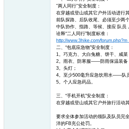
"两人同行"安全制度：
在穿越或登山或其它户外活动进行
前队探路、后队收尾、必须至少两
中队协作、指路、等候、接应 队员
诠释“二人同行”制度标准：
http://www.3hike.com/forum.php?m
二、“包底应急物”安全制度：
1。巧克力、大白兔糖、饼干、咸菜
网
2。雨衣、防寒服——防雨保温装备
3。头灯；
4。至少500毫升应急饮用水——队
5。个人应急药品。
三、“手机开机”安全制度：
在穿越或登山或其它户外旅行活动
要求全体参加活动的领队及队员完
洋的FB充公处罚。