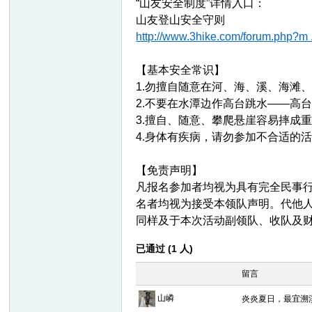
“山友安全制度”详情入口：
山友登山安全守则
http://www.3hike.com/forum.php?m 
【基本安全常识】
1.勿擅自随意在河、海、溪、海滩
2.不要在水潭边作高台跳水——高
3.擅自、随意、攀爬悬崖容易摔成
4.身体有疾病，请勿参加不合适的
【免责声明】
凡报名参加者均视为具有完全民事
名者均视为接受本领队声明。代他
同样及于本次活动副领队、收队及
已通过 (1 人)
留言
山嶙
炎炎夏日，最宜溯