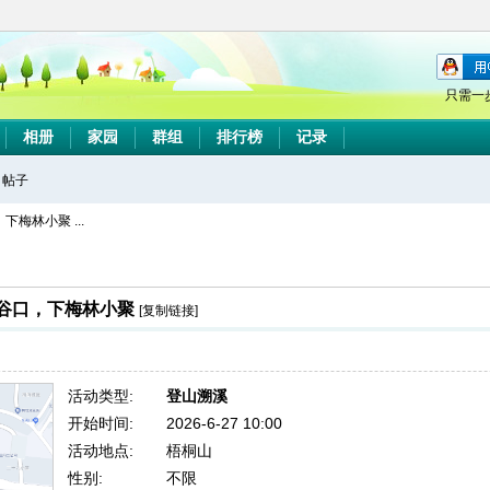
只需一
相册
家园
群组
排行榜
记录
帖子
搜
下梅林小聚 ...
索
溪谷口，下梅林小聚
[复制链接]
活动类型:
登山溯溪
开始时间:
2026-6-27 10:00
活动地点:
梧桐山
性别:
不限