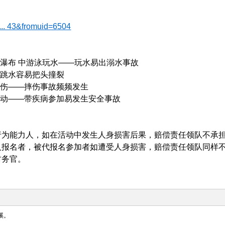
... 43&fromuid=6504
、瀑布 中游泳玩水——玩水易出溺水事故
台跳水容易把头撞裂
重伤——摔伤事故频频发生
活动——带疾病参加易发生安全事故
行为能力人，如在活动中发生人身损害后果，赔偿责任领队不承
人报名者，被代报名参加者如遭受人身损害，赔偿责任领队同样
财务官。
溪。