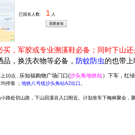
1
已报名人数:
人
我要参加
必买，军胶或专业溯溪鞋必备；同时下山还
晒品，换洗衣物等必备，
防蚊防虫
的也带上
乐知福购物广场门口(
沙头角地铁站
）下车，红绿
上10点
，
均停靠 ；
地铁八号线沙头角站A2出口
。
小路处切山路，下山回溪谷入口附近。计划坐车下梅林聚会，聚