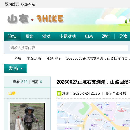
设为首页
收藏本站
论坛
图文
活动
专题活动
归来
远行
导读
论坛
主版活动
相约同行
20260627正坑右支溯溪，山路回溪谷口，
20260627正坑右支溯溪，山路回
查看:
578
|
回复:
6
山
»
›
›
›
山嶙
发表于 2026-6-24 21:25
|
显示全部楼层