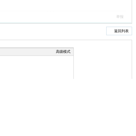
举报
返回列表
高级模式
本版积分规则
小黑屋
|
手机版
|
Archiver
|
山友户外网
GMT+8, 2026-8-9 01:58
, Processed in 0.138446 second(s), 21 queries .