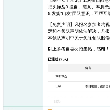
【基本安全常识】1.勿擅自随
把头撞裂3.擅自、随意、攀爬
5.发扬“山友”团队意识，互帮
【免责声明】凡报名参加者均视
定和本领队声明依法解决，凡报
本领队声明中关于免除领队赔偿
以上参考自喜羽招集帖，感谢！
已通过 (2 人)
留言
不明不白
山嶙
春日暖阳，踏青尝
回复