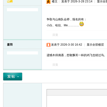
山嶙
楼主
|
发表于 2026-3-28 23:14
|
显示全
争取与山南队会师，报名的有：
小白、哈拉、Me…………
回复
喜羽
发表于 2026-3-30 16:42
|
显示全部楼层
遗憾木得偶遇，想敬飘哥一杯的鸡飞也错过鸟。
回复