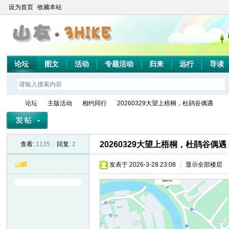
设为首页
收藏本站
论坛
图文
活动
专题活动
归来
远行
导读
论坛
主版活动
相约同行
20260329大望上梧桐，杜鹃谷偶遇
20260329大望上梧桐，杜鹃谷偶遇
查看:
1135
|
回复:
2
山
»
›
›
›
山嶙
发表于 2026-3-28 23:08
|
显示全部楼层