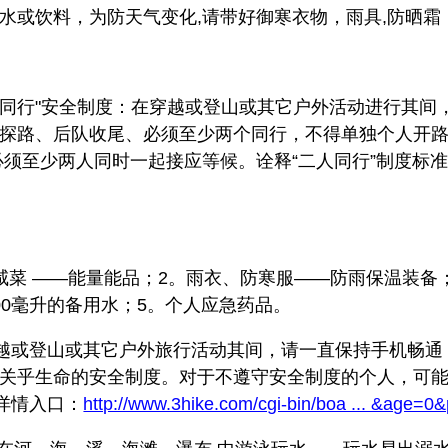
水或饮料，为防天气变化,请带好御寒衣物，雨具,防晒霜
两人同行"安全制度：在穿越或登山或其它户外活动进行其
探路、后队收尾、必须至少两个同行，不得单独个人开
必须至少两人同时一起接应等候。诠释“二人同行”制度标
咸菜 ——能量能品；2。雨衣、防寒服——防雨保温装备；
00毫升的备用水；5。个人应急药品。
穿越或登山或其它户外旅行活动其间，请一直保持手机畅
关乎生命的安全制度。对于不遵守安全制度的个人，可
详情入口：
http://www.3hike.com/cgi-bin/boa ... &age=0