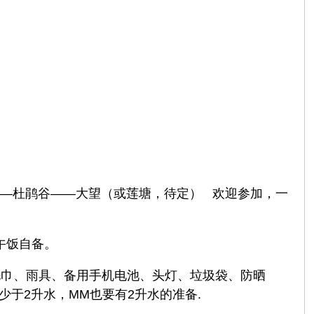
——杜鹃谷——大望（或莲塘，待定） 欢迎参加，一
午饭自备。
毛巾、雨具、备用手机电池、头灯、垃圾袋、防晒
于2升水，MM也要有2升水的准备.