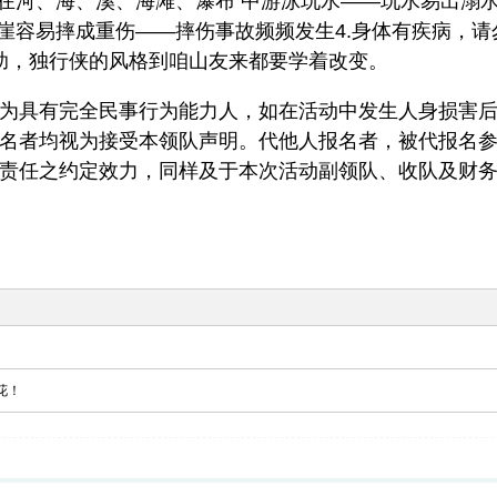
意在河、海、溪、海滩、瀑布 中游泳玩水——玩水易出溺
悬崖容易摔成重伤——摔伤事故频频发生4.身体有疾病，
互助，独行侠的风格到咱山友来都要学着改变。
为具有完全民事行为能力人，如在活动中发生人身损害
名者均视为接受本领队声明。代他人报名者，被代报名
责任之约定效力，同样及于本次活动副领队、收队及财
花！