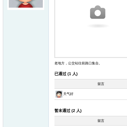
友
老地方，公交站往前路口集合。
户
已通过 (1 人)
留言
天气好
暂未通过 (2 人)
留言
外