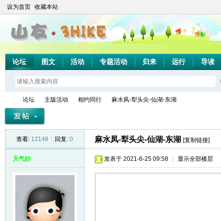
设为首页
收藏本站
论坛
图文
活动
专题活动
归来
远行
导读
论坛
主版活动
相约同行
麻水凤-犁头尖-仙湖-东湖
麻水凤-犁头尖-仙湖-东湖
查看:
12148
|
回复:
0
[复制链接]
山
»
›
›
›
天气好
发表于 2021-6-25 09:58
|
显示全部楼层