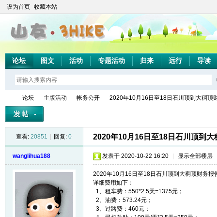
设为首页
收藏本站
论坛
图文
活动
专题活动
归来
远行
导读
论坛
主版活动
帐务公开
2020年10月16日至18日石川顶到大稠顶财务
2020年10月16日至18日石川顶到
查看:
20851
|
回复:
0
山
»
›
›
›
wanglihua188
发表于 2020-10-22 16:20
|
显示全部楼层
2020年10月16日至18日石川顶到大稠顶
详细费用如下：
1、租车费：550*2.5天=1375元；
2、油费：573.24元；
3、过路费：460元；