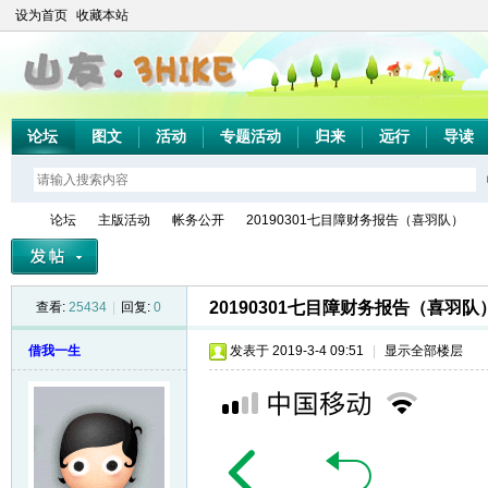
设为首页
收藏本站
论坛
图文
活动
专题活动
归来
远行
导读
论坛
主版活动
帐务公开
20190301七目障财务报告（喜羽队）
20190301七目障财务报告（喜羽队
查看:
25434
|
回复:
0
山
»
›
›
›
借我一生
发表于 2019-3-4 09:51
|
显示全部楼层