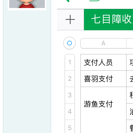
友
户
外