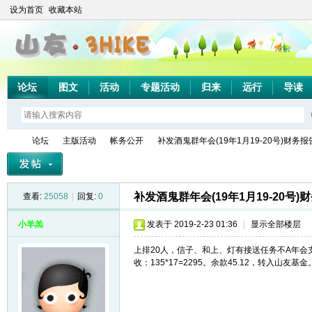
设为首页
收藏本站
论坛
图文
活动
专题活动
归来
远行
导读
论坛
主版活动
帐务公开
补发酒鬼群年会(19年1月19-20号)财务报
补发酒鬼群年会(19年1月19-20号)
查看:
25058
|
回复:
0
山
»
›
›
›
小羊羔
发表于 2019-2-23 01:36
|
显示全部楼层
上排20人，信子、和上、灯有接送任务不A年会支出：
收：135*17=2295。余款45.12，转入山友基金