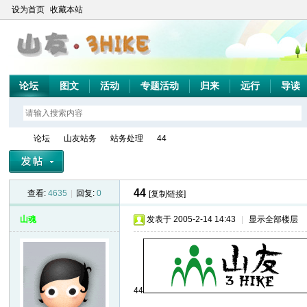
设为首页
收藏本站
论坛
图文
活动
专题活动
归来
远行
导读
论坛
山友站务
站务处理
44
44
查看:
4635
|
回复:
0
[复制链接]
山
»
›
›
›
山魂
发表于 2005-2-14 14:43
|
显示全部楼层
44