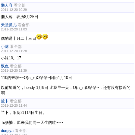
懒人容
看全部
2011-12-20 10:29
懒人容 农历8月25日
天堂孤儿
看全部
2011-12-20 11:03
偶的是十月二十三日
小沫
看全部
2011-12-20 11:28
小沫10。17
飘曳
看全部
2011-12-20 11:39
110的来啦~~O(∩_∩)O哈哈~阳历1月10日
以前知道的，hendy 1月9日 比我早一天，O(∩_∩)O哈哈~，还有没有接近的
啊
兰卜
看全部
2011-12-20 11:44
兰卜，阳历2月14日生日。
To妖婆：原来我们同一天生的哇~~~
durgiya
看全部