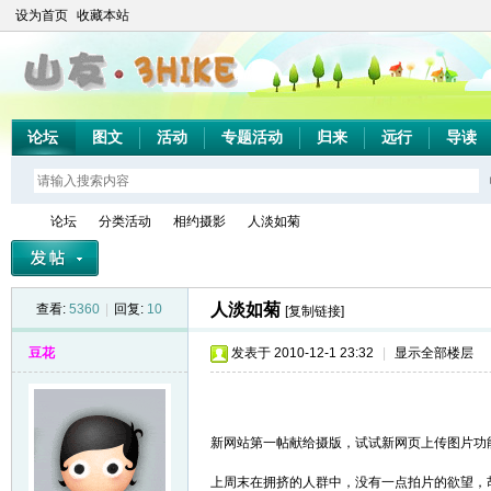
设为首页
收藏本站
论坛
图文
活动
专题活动
归来
远行
导读
论坛
分类活动
相约摄影
人淡如菊
人淡如菊
查看:
5360
|
回复:
10
[复制链接]
山
»
›
›
›
豆花
发表于 2010-12-1 23:32
|
显示全部楼层
新网站第一帖献给摄版，试试新网页上传图片功
上周末在拥挤的人群中，没有一点拍片的欲望，