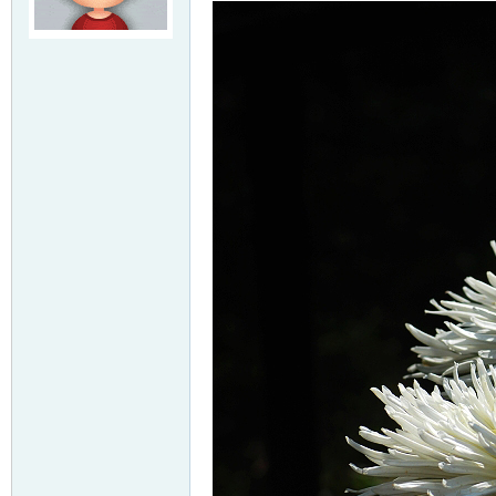
友
户
外