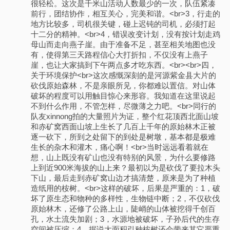
很轻松。这次是千米山活动人数最少的一次，队伍紧凑
前行，团结协作，相互关心，完美和谐。<br>3，行走的
地方比较多，司机很关键，碰上迟钝的司机，必须打起
十二分的精神。<br>4，错误改变计划，没有按计划走鸡
母山而走向燕子崖。由于准备不足，甚至相关地图也没
有，使得第三天路程信心大打折扣，不仅没有上燕子
崖，也让大家搞到下午两点多才吃东西。<br><br>四，
关于环境保护<br>这次感慨深刻的是河源紫金县大片的
砍伐原始森林，不是亲眼所见，你都难以置信。对山体
破坏的程度可以用触目惊心来形容。我知道在这里说起
不到什么作用，不管怎样，尽微薄之力吧。<br>同行的
队友xinnong拍的大量照片为证，整个红花顶西北面山坡
和赤矿窝西面山坡上生长了几百上千年的原始林木正被
逐一砍下，所到之处留下的到处是树墩，基本都是极难
生长的杂木和灌木，痛心啊！<br>当时远远看着就在
想，山上既没有矿山也没有特别的风景，为什么要修路
上到近900米海拔的山上来？最初以为是砍伐了要拉木头
下山，最后走到赤矿窝山边才搞清楚，原来是为了种植
造纸用的桉树。<br>这样的破坏，后果是严重的：1，破
坏了原生态和物种的多样性，生物链中断；2，不仅砍伐
原始林木，还修了公路上山，陡峭的山体被挖得千创百
孔，水土流失加剧；3，水源地被破坏，子孙后代的生存
空间被压缩；4，据说大面积引种桉树还会带来其它严重