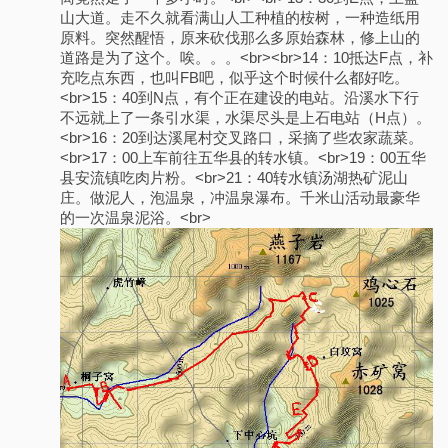
山大道。走不久就看满山人工种植的桉树，一种造纸用
原料。突然醒悟，原来砍伐那么多原始森林，修上山的
道路是为了这个。唉。。。<br><br>14：10抵达F点，补
充吃点东西，也叫FB吧，似乎这个时候什么都好吃。
<br>15：40到N点，有个正在建设的电站。沿溪水下行
不远就上了一条引水渠，水渠尽头是上石电站（H点）。
<br>16：20到达溪尾村交叉路口，采摘了些农家蔬菜。
<br>17：00上车前往五华县的转水镇。<br>19：00五华
县安流镇吃肉片粉。<br>21：40转水镇汤湖热矿泥山
庄。做泥人，泡温泉，冲温泉瀑布。千米山活动最豪华
的一次温泉泥浴。<br>