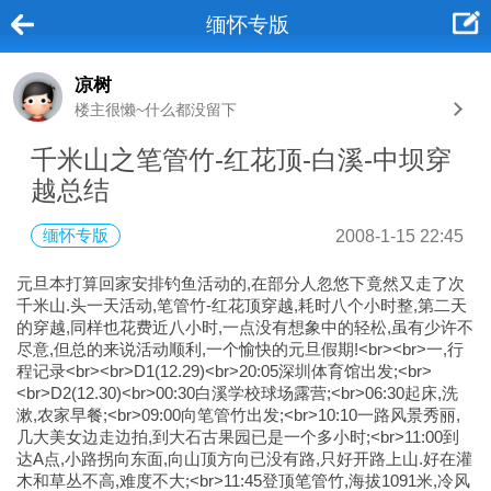
缅怀专版
凉树
楼主很懒~什么都没留下
千米山之笔管竹-红花顶-白溪-中坝穿
越总结
缅怀专版
2008-1-15 22:45
元旦本打算回家安排钓鱼活动的,在部分人忽悠下竟然又走了次
千米山.头一天活动,笔管竹-红花顶穿越,耗时八个小时整,第二天
的穿越,同样也花费近八小时,一点没有想象中的轻松,虽有少许不
尽意,但总的来说活动顺利,一个愉快的元旦假期!<br><br>一,行
程记录<br><br>D1(12.29)<br>20:05深圳体育馆出发;<br>
<br>D2(12.30)<br>00:30白溪学校球场露营;<br>06:30起床,洗
漱,农家早餐;<br>09:00向笔管竹出发;<br>10:10一路风景秀丽,
几大美女边走边拍,到大石古果园已是一个多小时;<br>11:00到
达A点,小路拐向东面,向山顶方向已没有路,只好开路上山.好在灌
木和草丛不高,难度不大;<br>11:45登顶笔管竹,海拔1091米,冷风