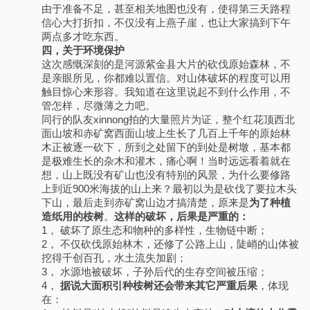
由于准备不足，甚至相关地图也没有，使得第三天路程
信心大打折扣，不仅没有上燕子崖，也让大家搞到下午
两点多才吃东西。
四，关于环境保护
这次感慨深刻的是河源紫金县大片的砍伐原始森林，不
是亲眼所见，你都难以置信。对山体破坏的程度可以用
触目惊心来形容。我知道在这里说起不到什么作用，不
管怎样，尽微薄之力吧。
同行的队友xinnong拍的大量照片为证，整个红花顶西北
面山坡和赤矿窝西面山坡上生长了几百上千年的原始林
木正被逐一砍下，所到之处留下的到处是树墩，基本都
是极难生长的杂木和灌木，痛心啊！当时远远看着就在
想，山上既没有矿山也没有特别的风景，为什么要修路
上到近900米海拔的山上来？最初以为是砍伐了要拉木头
下山，最后走到赤矿窝山边才搞清楚，原来是
为了种植
造纸用的桉树
。
这样的破坏，后果是严重的：
1， 破坏了原生态和物种的多样性，生物链中断；
2， 不仅砍伐原始林木，还修了公路上山，陡峭的山体被
挖得千创百孔，水土流失加剧；
3， 水源地被破坏，子孙后代的生存空间被压缩；
4，
据说大面积引种桉树还会带来其它严重后果
，体现
在：