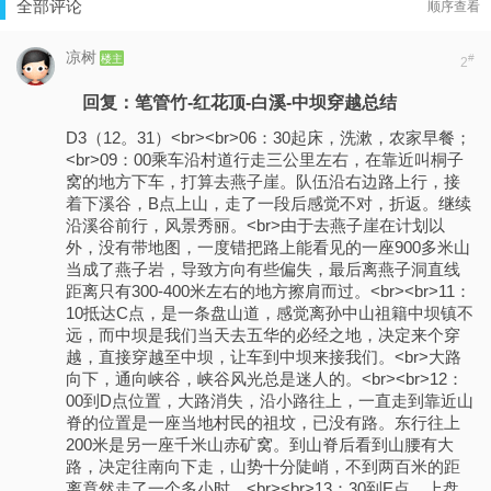
全部评论
顺序查看
凉树
楼主
#
2
回复：笔管竹-红花顶-白溪-中坝穿越总结
D3（12。31）<br><br>06：30起床，洗漱，农家早餐；
<br>09：00乘车沿村道行走三公里左右，在靠近叫桐子
窝的地方下车，打算去燕子崖。队伍沿右边路上行，接
着下溪谷，B点上山，走了一段后感觉不对，折返。继续
沿溪谷前行，风景秀丽。<br>由于去燕子崖在计划以
外，没有带地图，一度错把路上能看见的一座900多米山
当成了燕子岩，导致方向有些偏失，最后离燕子洞直线
距离只有300-400米左右的地方擦肩而过。<br><br>11：
10抵达C点，是一条盘山道，感觉离孙中山祖籍中坝镇不
远，而中坝是我们当天去五华的必经之地，决定来个穿
越，直接穿越至中坝，让车到中坝来接我们。<br>大路
向下，通向峡谷，峡谷风光总是迷人的。<br><br>12：
00到D点位置，大路消失，沿小路往上，一直走到靠近山
脊的位置是一座当地村民的祖坟，已没有路。东行往上
200米是另一座千米山赤矿窝。到山脊后看到山腰有大
路，决定往南向下走，山势十分陡峭，不到两百米的距
离竟然走了一个多小时。<br><br>13：30到E点，上盘