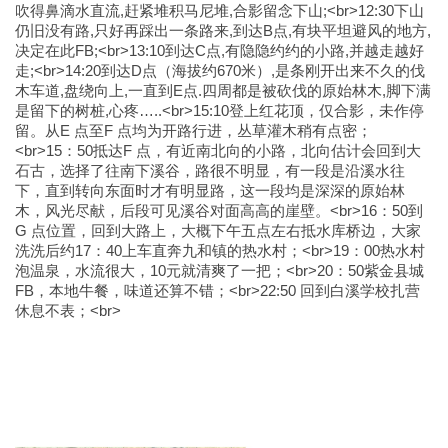
吹得鼻滴水直流,赶紧堆积马尼堆,合影留念下山;<br>12:30下山
仍旧没有路,只好再踩出一条路来,到达B点,有块平坦避风的地方,
决定在此FB;<br>13:10到达C点,有隐隐约约的小路,并越走越好
走;<br>14:20到达D点（海拔约670米）,是条刚开出来不久的伐
木车道,盘绕向上,一直到E点.四周都是被砍伐的原始林木,脚下满
是留下的树桩,心疼…..<br>15:10登上红花顶，仅合影，未作停
留。从E 点至F 点均为开路行进，丛草灌木稍有点密；
<br>15：50抵达F 点，有近南北向的小路，北向估计会回到大
石古，选择了往南下溪谷，路很不明显，有一段是沿溪水往
下，直到转向东面时才有明显路，这一段均是深深的原始林
木，风光尽献，后段可见溪谷对面高高的崖壁。<br>16：50到
G 点位置，回到大路上，大概下午五点左右抵水库桥边，大家
洗洗后约17：40上车直奔九和镇的热水村；<br>19：00热水村
泡温泉，水流很大，10元就清爽了一把；<br>20：50紫金县城
FB，本地牛餐，味道还算不错；<br>22:50 回到白溪学校扎营
休息不表；<br>