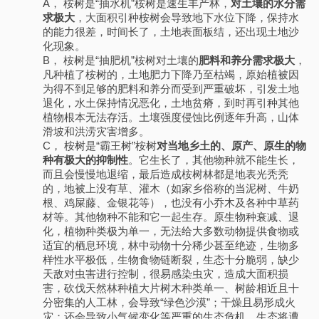
A， 桉树是“抽水机”桉树是速生丰产林，
对土壤的水分需
求极大
，大面积引种桉树会导致地下水位下降，保持水
的能力很差，时间长了，土地表面板结，还出现土地沙
化现象。
B， 桉树是“抽肥机”桉树对土壤的
肥料和养分需求极大
，
凡种植了桉树的，土地肥力下降乃至枯竭，原始植被因
为得不到足够的肥料和养分而受到严重破坏，引发土地
退化，水土保持情况恶化，土地贫瘠，到时再引种其他
植物根本无法存活。土壤强度侵蚀比例逐年升高，山体
滑坡和洪涝灾害增多。
C， 桉树是“霸王树”桉树
对当地乡土的、原产、原生的物
种有极大的抑制性
。它生长了，其他物种就不能生长，
而且会慢慢地退缩，最后造成桉树林都是地表光秃秃
的，地被上没有草、灌木（如家乡俗称的当泥树、牛奶
根、鸡屎藤、金银花等），也没有小乔木及各种中草药
材等。其他物种不能和它一起生存。原生物种衰减、退
化，植物种类极为单一，无法给大多数动物提供食物或
适宜的栖息环境，林中动物十分稀少甚至绝迹，生物多
样性水平极低，生物食物链断裂，生态十分脆弱，缺少
天敌对虫害进行控制，很易感染虫灾，造成大面积损
害，砍伐天然林种植大片树木种类单一、树龄相近且十
分密集的人工林，会导致“绿色沙漠”；干燥且易形成火
灾；还会导致小气候变化等严重的生态危机。生态将遭