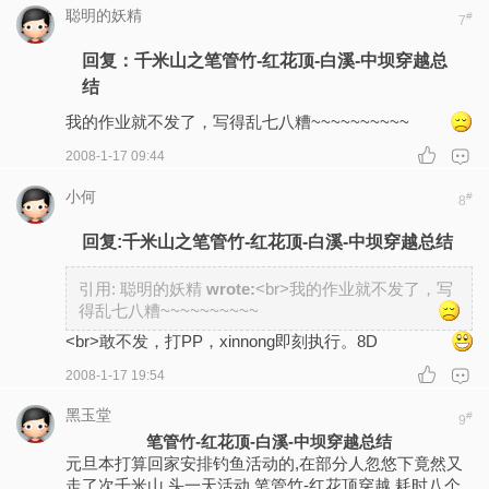
聪明的妖精
#
7
回复：千米山之笔管竹-红花顶-白溪-中坝穿越总
结
我的作业就不发了，写得乱七八糟~~~~~~~~~~
2008-1-17 09:44
小何
#
8
回复:千米山之笔管竹-红花顶-白溪-中坝穿越总结
引用: 聪明的妖精
wrote:
<br>我的作业就不发了，写
得乱七八糟~~~~~~~~~~
<br>敢不发，打PP，xinnong即刻执行。8D
2008-1-17 19:54
黑玉堂
#
9
笔管竹-红花顶-白溪-中坝穿越总结
元旦本打算回家安排钓鱼活动的,在部分人忽悠下竟然又
走了次千米山.头一天活动,笔管竹-红花顶穿越,耗时八个