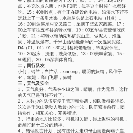
林，修上山的道路是为了这个。唉。。。14：10抵达F
点，补充吃点东西，也叫FB吧，似乎这个时候什么都好
吃。15：40到N点，有个正在建设的电站。沿溪水下行不
远就上了一条引水渠，水渠尽头是上石电站（H点）。
16：20到达溪尾村交叉路口，采摘了些农家蔬菜。17：
00上车前往五华县的转水镇。19：00五华县安流镇吃肉
片粉。21：40转水镇汤湖热矿泥山庄。做泥人，泡温
泉，冲温泉瀑布。千米山活动最豪华的一次温泉泥浴。
D4
（01。01）01：30龙川县城老隆镇，笨妮家休息。
10：30起床，洗漱，洗菜做饭。13：00美味家宴。15：
50返回。20：05深圳体育馆。
二，同行队友
小何，铃兰，白忙活，xinnong，聪明的妖精，风信子
44，笨妮，高山飞雁，凉树
三，天气及安全
1， 天气良好，气温在4-18之间，晴朗。作为元旦，这样
的天气已是再好不过了。
2， 人数少的队伍更便于管理和协调，领队做得很轻松。
这次是千米山活动人数最少的一次，队伍紧凑前行，团
结协作，相互关心，完美和谐。
3， 行走的地方比较多，司机很关键，碰上迟钝的司机，
必须打起十二分的精神。
4， 错误改变计划，没有按计划走鸡母山而走向燕子崖。