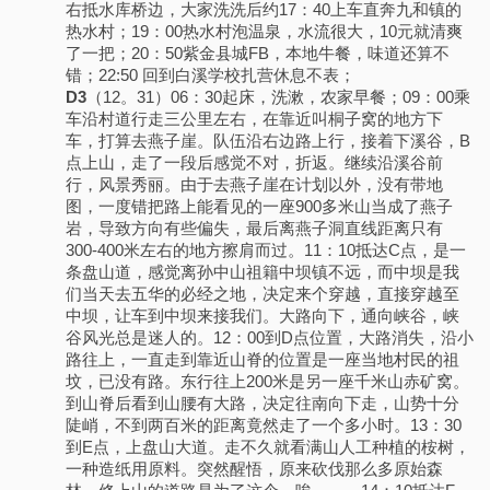
右抵水库桥边，大家洗洗后约17：40上车直奔九和镇的
热水村；19：00热水村泡温泉，水流很大，10元就清爽
了一把；20：50紫金县城FB，本地牛餐，味道还算不
错；22:50 回到白溪学校扎营休息不表；
D3
（12。31）06：30起床，洗漱，农家早餐；09：00乘
车沿村道行走三公里左右，在靠近叫桐子窝的地方下
车，打算去燕子崖。队伍沿右边路上行，接着下溪谷，B
点上山，走了一段后感觉不对，折返。继续沿溪谷前
行，风景秀丽。由于去燕子崖在计划以外，没有带地
图，一度错把路上能看见的一座900多米山当成了燕子
岩，导致方向有些偏失，最后离燕子洞直线距离只有
300-400米左右的地方擦肩而过。11：10抵达C点，是一
条盘山道，感觉离孙中山祖籍中坝镇不远，而中坝是我
们当天去五华的必经之地，决定来个穿越，直接穿越至
中坝，让车到中坝来接我们。大路向下，通向峡谷，峡
谷风光总是迷人的。12：00到D点位置，大路消失，沿小
路往上，一直走到靠近山脊的位置是一座当地村民的祖
坟，已没有路。东行往上200米是另一座千米山赤矿窝。
到山脊后看到山腰有大路，决定往南向下走，山势十分
陡峭，不到两百米的距离竟然走了一个多小时。13：30
到E点，上盘山大道。走不久就看满山人工种植的桉树，
一种造纸用原料。突然醒悟，原来砍伐那么多原始森