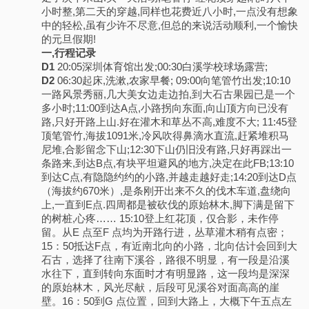
小时整,第二天的穿越,同样也花费近八小时,一点没有想象
中的轻松,虽有少许不尽意,但总的来说活动顺利,一个愉快
的元旦假期!
一,行程记录
D1
20:05深圳体育馆出发;00:30白溪学校球场露营;
D2
06:30起床,洗漱,农家早餐; 09:00向笔管竹出发;10:10
一路风景秀丽,几大美女边走边拍,到大石古果园已是一个
多小时;11:00到达A点,小路拐向东面,向山顶方向已没有
路,只好开路上山.好在灌木和草丛不高,难度不大; 11:45登
顶笔管竹,海拔1091米,冷风吹得鼻滴水直流,赶紧堆积马
尼堆,合影留念下山;12:30下山仍旧没有路,只好再踩出一
条路来,到达B点,有块平坦避风的地方,决定在此FB;13:10
到达C点,有隐隐约约的小路,并越走越好走;14:20到达D点
（海拔约670米）,是条刚开出来不久的伐木车道,盘绕向
上,一直到E点.四周都是被砍伐的原始林木,脚下满是留下
的树桩,心疼…… 15:10登上红花顶，仅合影，未作停
留。从E 点至F 点均为开路行进，丛草灌木稍有点密；
15：50抵达F点，有近南北向的小路，北向估计会回到大
石古，选择了往南下溪谷，路很不明显，有一段是沿溪
水往下，直到转向东面时才有明显路，这一段均是深深
的原始林木，风光尽献，后段可见溪谷对面高高的崖
壁。16：50到G 点位置，回到大路上，大概下午五点左