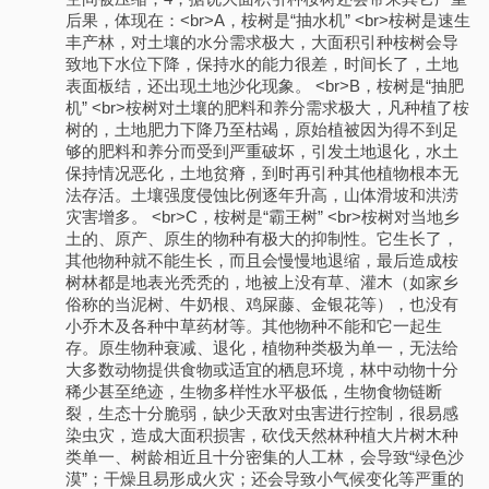
后果，体现在：<br>A，桉树是“抽水机” <br>桉树是速生
丰产林，对土壤的水分需求极大，大面积引种桉树会导
致地下水位下降，保持水的能力很差，时间长了，土地
表面板结，还出现土地沙化现象。 <br>B，桉树是“抽肥
机” <br>桉树对土壤的肥料和养分需求极大，凡种植了桉
树的，土地肥力下降乃至枯竭，原始植被因为得不到足
够的肥料和养分而受到严重破坏，引发土地退化，水土
保持情况恶化，土地贫瘠，到时再引种其他植物根本无
法存活。土壤强度侵蚀比例逐年升高，山体滑坡和洪涝
灾害增多。 <br>C，桉树是“霸王树” <br>桉树对当地乡
土的、原产、原生的物种有极大的抑制性。它生长了，
其他物种就不能生长，而且会慢慢地退缩，最后造成桉
树林都是地表光秃秃的，地被上没有草、灌木（如家乡
俗称的当泥树、牛奶根、鸡屎藤、金银花等），也没有
小乔木及各种中草药材等。其他物种不能和它一起生
存。原生物种衰减、退化，植物种类极为单一，无法给
大多数动物提供食物或适宜的栖息环境，林中动物十分
稀少甚至绝迹，生物多样性水平极低，生物食物链断
裂，生态十分脆弱，缺少天敌对虫害进行控制，很易感
染虫灾，造成大面积损害，砍伐天然林种植大片树木种
类单一、树龄相近且十分密集的人工林，会导致“绿色沙
漠”；干燥且易形成火灾；还会导致小气候变化等严重的