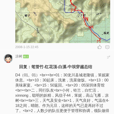
2008-1-15 22:45
凉树
楼主
#
3
回复：笔管竹-红花顶-白溪-中坝穿越总结
D4（01。01）<br><br>01：30龙川县城老隆镇，笨妮家
休息。<br>10：30起床，洗漱，洗菜做饭。<br>13：00
美味家宴。<br>15：50返回。<br>20：05深圳体育馆
<br><br>二，同行队友<br>小何，铃兰，白忙活，
xinnong，聪明的妖精，风信子44，笨妮，高山飞雁，凉
树<br><br>三，天气及安全<br>1，天气良好，气温在4-
18之间，晴朗。作为元旦，这样的天气已是再好不过
了。<br>2，人数少的队伍更便于管理和协调，领队做得