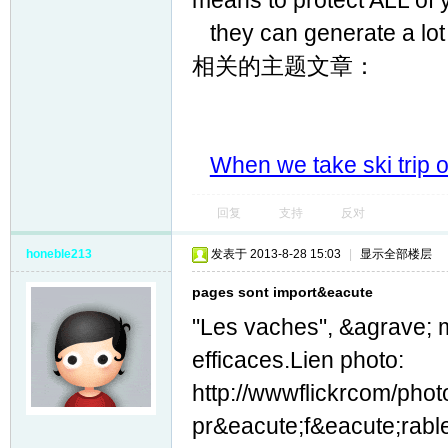
means to protect ALL of 
they can generate a lot 
相关的主题文章：
When we take ski trip o
回复
支持
反对
honeble213
发表于 2013-8-28 15:03
|
显示全部楼层
pages sont import&eacute
"Les vaches", &agrave; m
efficaces.Lien photo:
http://wwwflickrcom/phot
pr&eacute;f&eacute;rabl