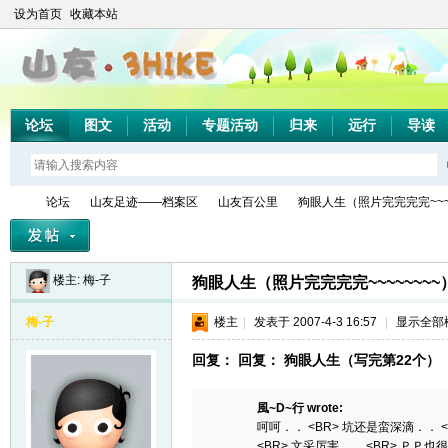
设为首页
收藏本站
论坛
图文
活动
专题活动
归来
远行
导读
论坛
山友足迹——档案区
山友百公里
狗眼人生（照片完完完完~~~~
楼主:
梅-子
狗眼人生（照片完完完完~~~~~~~~
山
»
›
›
›
梅-子
楼主
|
发表于 2007-4-3 16:57
|
显示全部
回复： 回复： 狗眼人生（写完第22个）
風~D~行 wrote:
呵呵．． <BR> 坑还是蛮深滴．． 
<BR> 文采厉害．． <BR> ＰＰ