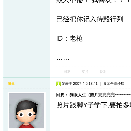
已经把你记入待毁行列…
ID：老枪
……
回复
支持
反对
游鱼
发表于 2007-4-5 13:41
|
显示全部楼层
回复： 狗眼人生（照片完完完完~~~~~~~
照片跟脚Y子学下,要拍多