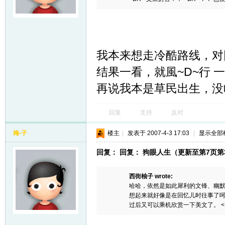
友
我本来想走冷酷路线，对
结果一看，就風~D~行
再说我本是草民出生，没
回复
支持
反对
户
梅-子
楼主
|
发表于 2007-4-3 17:03
|
显示全部
回复： 回复： 狗眼人生（更新至第7页第3
西街柚子 wrote:
哈哈，依然是如此犀利的文锋、幽默的
想起来就好像是在回忆儿时往事了呵
过后又可以乘机欣赏一下美文了。 <B
外