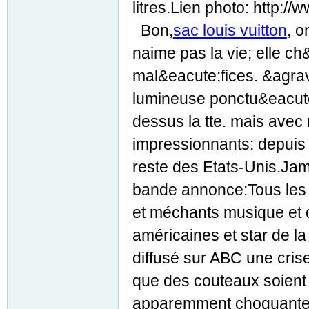
litres.Lien photo: http:/
Bon,
sac louis vuitton
, o
naime pas la vie; elle ch
mal&eacute;fices. &agrave
lumineuse ponctu&eacute
dessus la tte. mais avec 
impressionnants: depuis
reste des Etats-Unis.Jam
bande annonce:Tous les i
et méchants musique et
américaines et star de l
diffusé sur ABC une cris
que des couteaux soient 
apparemment choquante à