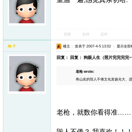
回复
支持
反对
梅-子
楼主
|
发表于 2007-4-5 13:02
|
显示全部
回复： 回复： 狗眼人生（照片完完完完~~~
老枪 wrote:
将山友的毁人不倦文化发扬光大、进行到底。
老枪，就数你看得准……
毁人不倦？ 我喜欢！！