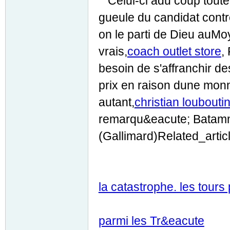
Celui-ci adu coup toute 
gueule du candidat contre
on le parti de Dieu auMoy
vrais,
coach outlet store
,
besoin de s'affranchir de
prix en raison dune monn
autant,
christian loubouti
remarqu&eacute; Batamm
(Gallimard)Related_artic
la catastrophe. les tours
parmi les Tr&eacute