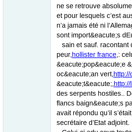
ne se retrouve absolumen
et pour lesquels c’est au
n’a jamais été ni l’Alle
sont import&eacute;s dE
sain et sauf. racontant 
peur,
hollister france
,: ce
&eacute;pop&eacute;e &
oc&eacute;an vert,
http:/
&eacute;t&eacute;,
http:/
des serpents hostiles.. D
flancs baign&eacute;s p
avait répondu qu’il s’ét
secrétaire d’Etat adjoint.