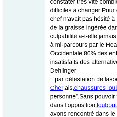
constater très vite comb
difficiles à changer Pour
chef n’avait pas hésité à
de la graisse ingérée da
culpabilité a-t-elle jamai
à mi-parcours par le Heal
Occidentale 80% des enfa
insatisfaits des alternat
Dehlinger
par détestation de lasoc
Cher
,ais,
chaussures loub
personne”.Sans pouvoir v
dans l’opposition,
loubout
avons rencontré dans le